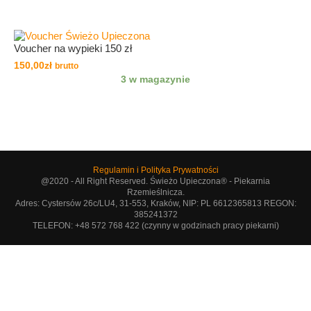
Voucher na wypieki 150 zł
150,00
zł
brutto
3 w magazynie
Regulamin i Polityka Prywatności
@2020 - All Right Reserved. Świeżo Upieczona® - Piekarnia
Rzemieślnicza.
Adres: Cystersów 26c/LU4, 31-553, Kraków, NIP: PL 6612365813 REGON:
385241372
TELEFON: +48 572 768 422 (czynny w godzinach pracy piekarni)