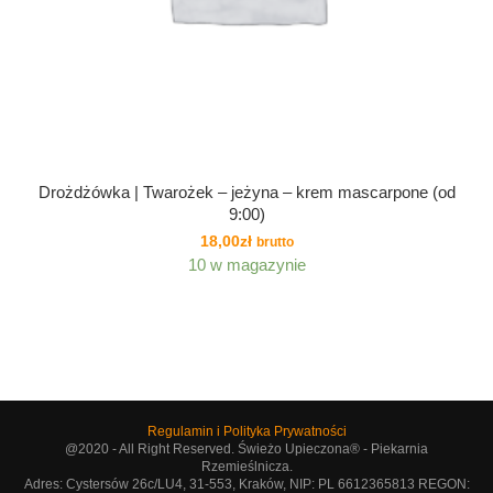
Drożdżówka | Twarożek – jeżyna – krem mascarpone (od
9:00)
18,00
zł
brutto
10 w magazynie
Regulamin i Polityka Prywatności
@2020 - All Right Reserved. Świeżo Upieczona® - Piekarnia
Rzemieślnicza.
Adres: Cystersów 26c/LU4, 31-553, Kraków, NIP: PL 6612365813 REGON: