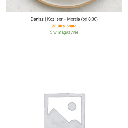
Danisz | Kozi ser – Morela (od 8:30)
20,00
zł
brutto
9 w magazynie
NEW