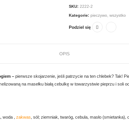
SKU:
2222-2
Kategorie:
pieczywo
,
wszystko
Podziel się
OPIS
rogiem –
pierwsze skojarzenie, jeśli patrzycie na ten chlebek? Tak! P
lizowaną na masełku białą cebulkę w towarzystwie pieprzu i soli 
, woda ,
zakwas
, sól; ziemniak, twaróg, cebula, masło (smietanka), o