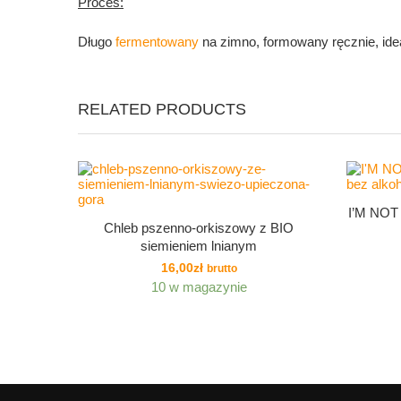
Proces:
Długo
fermentowany
na zimno, formowany ręcznie, ide
RELATED PRODUCTS
I’M NOT
Chleb pszenno-orkiszowy z BIO
siemieniem lnianym
16,00
zł
brutto
10 w magazynie