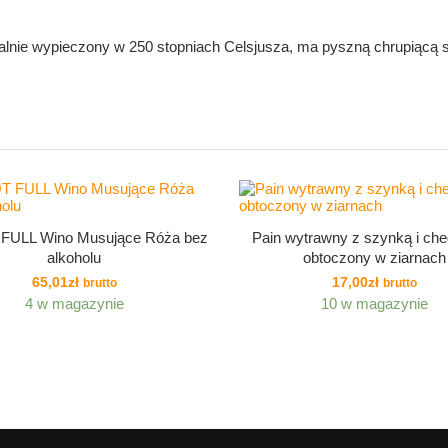
alnie wypieczony w 250 stopniach Celsjusza, ma pyszną chrupiącą s
 FULL Wino Musujące Róża bez
Pain wytrawny z szynką i ch
alkoholu
obtoczony w ziarnach
65,01
zł
17,00
zł
brutto
brutto
4 w magazynie
10 w magazynie