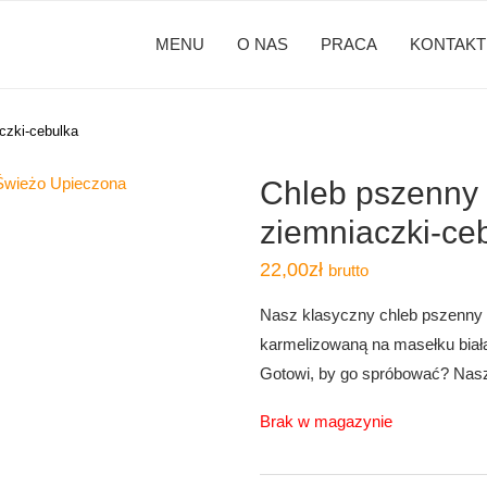
MENU
O NAS
PRACA
KONTAKT
czki-cebulka
Chleb pszenny 
ziemniaczki-ce
22,00
zł
brutto
Nasz klasyczny chleb pszenny 
karmelizowaną na masełku białą 
Gotowi, by go spróbować? Nas
Brak w magazynie