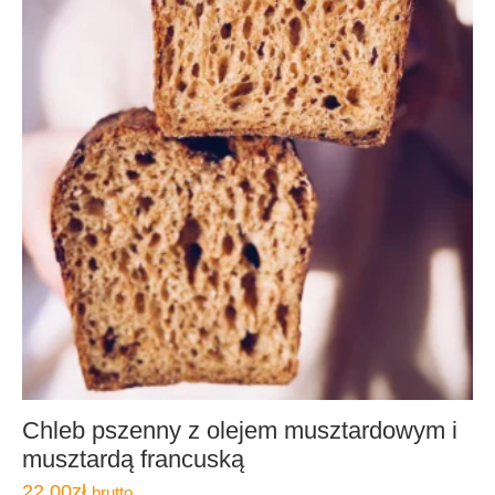
Chleb pszenny z olejem musztardowym i
musztardą francuską
22,00
zł
brutto