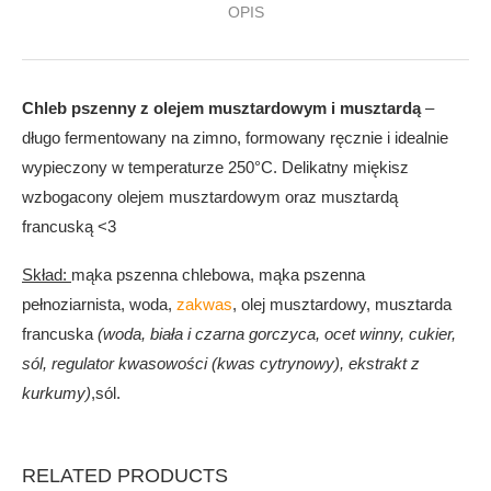
OPIS
Chleb pszenny z olejem musztardowym i musztardą
–
długo fermentowany na zimno, formowany ręcznie i idealnie
wypieczony w temperaturze 250°C. Delikatny miękisz
wzbogacony olejem musztardowym oraz musztardą
francuską <3
Skład:
mąka pszenna chlebowa, mąka pszenna
pełnoziarnista, woda,
zakwas
, olej musztardowy, musztarda
francuska
(woda, biała i czarna gorczyca, ocet winny, cukier,
sól, regulator kwasowości (kwas cytrynowy), ekstrakt z
kurkumy)
,sól.
RELATED PRODUCTS