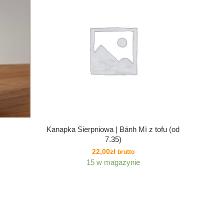
Kanapka Sierpniowa | Bánh Mì z tofu (od
7.35)
22,00
zł
brutto
15 w magazynie