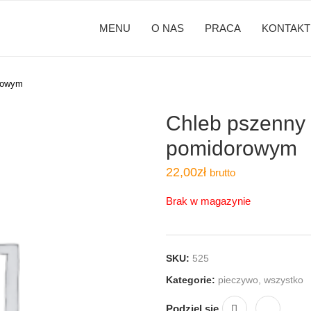
MENU
O NAS
PRACA
KONTAKT
orowym
Chleb pszenny 
pomidorowym
22,00
zł
brutto
Brak w magazynie
SKU:
525
Kategorie:
pieczywo
,
wszystko
Podziel się