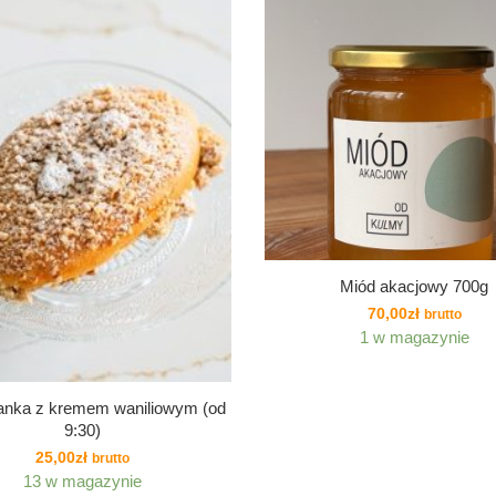
Miód akacjowy 700g
70,00
zł
brutto
1 w magazynie
anka z kremem waniliowym (od
9:30)
25,00
zł
brutto
13 w magazynie