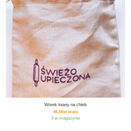
Worek lniany na chleb
45,00
zł
brutto
3 w magazynie