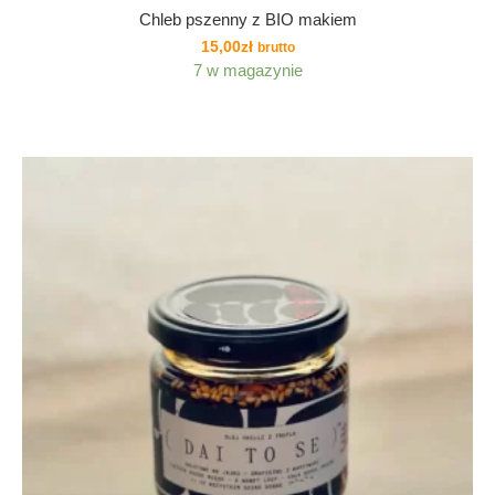
Chleb pszenny z BIO makiem
15,00
zł
brutto
7 w magazynie