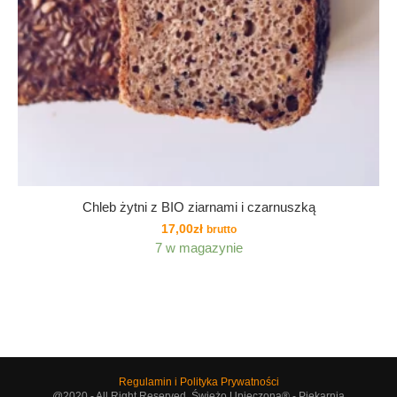
Chleb żytni z BIO ziarnami i czarnuszką
17,00
zł
brutto
7 w magazynie
Regulamin i Polityka Prywatności
@2020 - All Right Reserved. Świeżo Upieczona® - Piekarnia