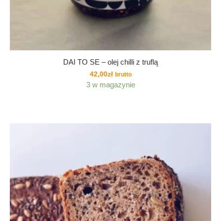
DAI TO SE – olej chilli z truflą
42,00
zł
brutto
3 w magazynie