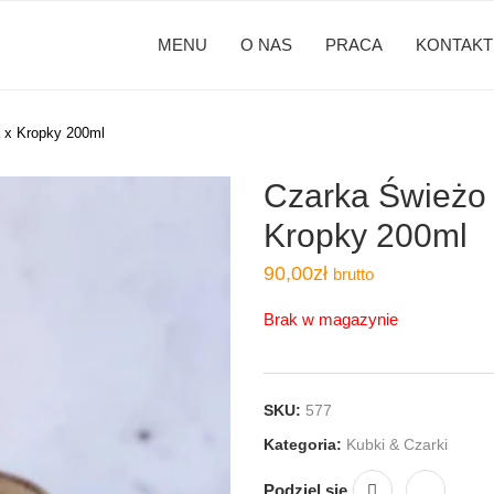
MENU
O NAS
PRACA
KONTAKT
 x Kropky 200ml
Czarka Świeżo
Kropky 200ml
90,00
zł
brutto
Brak w magazynie
SKU:
577
Kategoria:
Kubki & Czarki
Podziel się