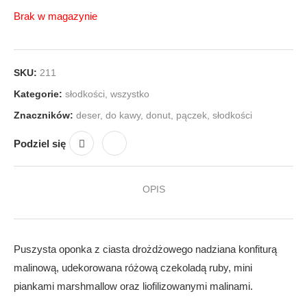
Brak w magazynie
SKU:
211
Kategorie:
słodkości
,
wszystko
Znaczników:
deser
,
do kawy
,
donut
,
pączek
,
słodkości
Podziel się
OPIS
Puszysta oponka z ciasta drożdżowego nadziana konfiturą
malinową, udekorowana różową czekoladą ruby, mini
piankami marshmallow oraz liofilizowanymi malinami.