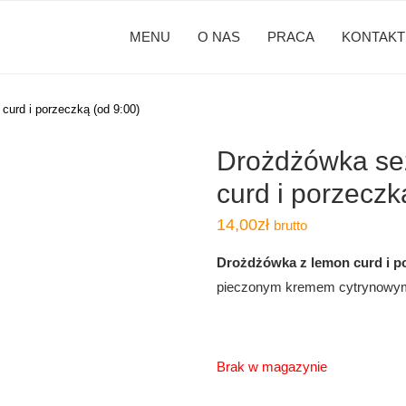
MENU
O NAS
PRACA
KONTAKT
urd i porzeczką (od 9:00)
Drożdżówka se
curd i porzeczk
14,00
zł
brutto
Drożdżówka z lemon curd i p
pieczonym kremem cytrynowym i
Brak w magazynie