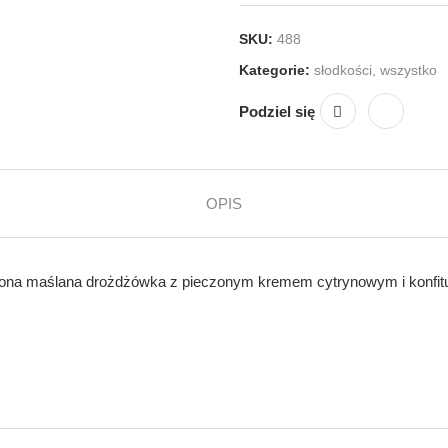
SKU:
488
Kategorie:
słodkości
,
wszystko
Podziel się
OPIS
iona maślana drożdżówka z pieczonym kremem cytrynowym i konfitur