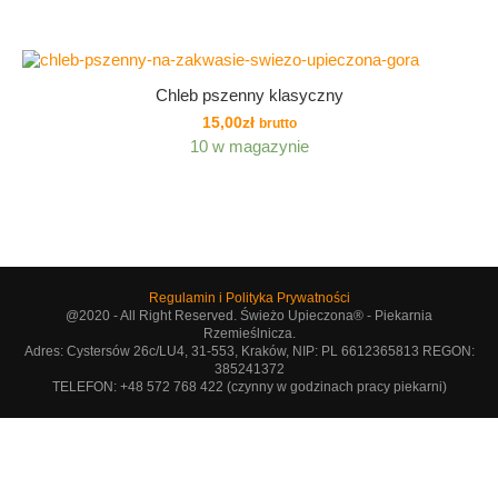
Chleb pszenny klasyczny
15,00
zł
brutto
10 w magazynie
Regulamin i Polityka Prywatności
@2020 - All Right Reserved. Świeżo Upieczona® - Piekarnia
Rzemieślnicza.
Adres: Cystersów 26c/LU4, 31-553, Kraków, NIP: PL 6612365813 REGON:
385241372
TELEFON: +48 572 768 422 (czynny w godzinach pracy piekarni)