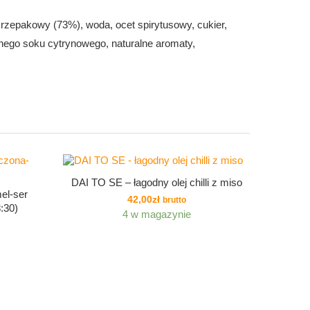
rzepakowy (73%), woda, ocet spirytusowy, cukier,
onego soku cytrynowego, naturalne aromaty,
DAI TO SE – łagodny olej chilli z miso
el-ser
42,00
zł
brutto
:30)
4 w magazynie