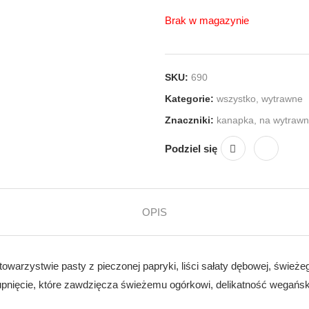
Brak w magazynie
SKU:
690
Kategorie:
wszystko
,
wytrawne
Znaczniki:
kanapka
,
na wytrawn
Podziel się
OPIS
warzystwie pasty z pieczonej papryki, liści sałaty dębowej, świeże
rupnięcie, które zawdzięcza świeżemu ogórkowi, delikatność wegańs