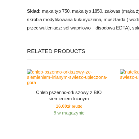
Skład:
mąka typ 750, mąka typ 1850, zakwas (mąka żytn
skrobia modyfikowana kukurydziana, musztarda ( woda
przeciwutleniacz: sól wapniowo – disodowa EDTA), sał
RELATED PRODUCTS
Chleb pszenno-orkiszowy z BIO
siemieniem lnianym
16,00
zł
brutto
9 w magazynie