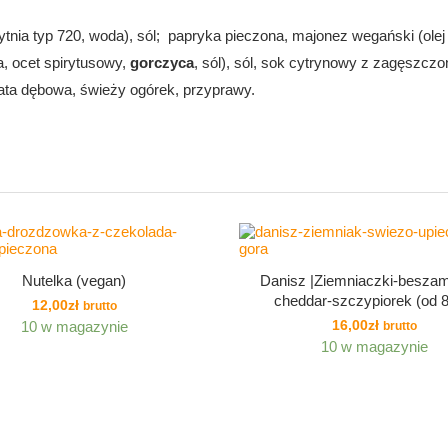
ia typ 720, woda), sól; papryka pieczona, majonez wegański (olej 
, ocet spirytusowy,
gorczyca
, sól), sól, sok cytrynowy z zagęszcz
ata dębowa, świeży ogórek, przyprawy.
Nutelka (vegan)
Danisz |Ziemniaczki-beszam
cheddar-szczypiorek (od 8
12,00
zł
brutto
16,00
zł
10 w magazynie
brutto
10 w magazynie