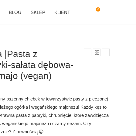
0
BLOG
SKLEP
KLIENT
 |Pasta z
yki-sałata dębowa-
majo (vegan)
y pszenny chlebek w towarzystwie pasty z pieczonej
 świeżego ogórka i wegańskiego majonezu! Każdy kęs to
ytrawna pasta z papryki, chrupnięcie, które zawdzięcza
ć wegańskiego majonezu i czarny sezam. Czy
sznie? Z pewnością 😉