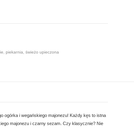
ie
,
piekarnia
,
świeżo upieczona
go ogórka i wegańskiego majonezu! Każdy kęs to istna
kiego majonezu i czarny sezam. Czy klasycznie? Nie