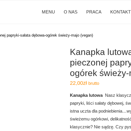
MENU
O NAS
PRACA
KONTAKT
nej papryki-sałata dębowa-ogórek świeży-majo (vegan)
Kanapka lutowa
pieczonej papr
ogórek świeży-
22,00
zł
brutto
Kanapka lutowa
Nasz klasyczn
papryki, liści sałaty dębowej,
istna uczta dla podniebienia…w
świeżemu ogórkowi, delikatnoś
klasycznie? Nie sądzę. Czy py