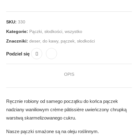
SKU:
330
Kategorie:
Pączki
,
słodkości
,
wszystko
Znaczniki:
deser
,
do kawy
,
pączek
,
słodkości
Podziel się
OPIS
Ręcznie robiony od samego początku do końca pączek
nadziany waniliowym crème pâtissière uwieńczony chrupką
warstwą skarmelizowanego cukru.
Nasze pączki smażone są na oleju roślinnym.