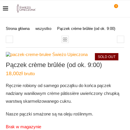
0
Strona główna
wszystko
Pączek crème brûlée (od ok. 9:00)
SOLD OUT
Pączek crème brûlée (od ok. 9:00)
18,00
zł
brutto
Ręcznie robiony od samego początku do końca pączek
nadziany waniliowym crème pâtissière uwieńczony chrupką
warstwą skarmelizowanego cukru.
Nasze pączki smażone są na oleju roślinnym.
Brak w magazynie