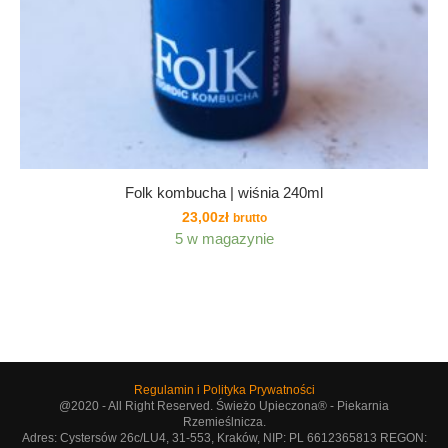
Folk kombucha | wiśnia 240ml
23,00
zł
brutto
5 w magazynie
Regulamin i Polityka Prywatności
@2020 - All Right Reserved. Świeżo Upieczona® - Piekarnia
Rzemieślnicza.
Adres: Cystersów 26c/LU4, 31-553, Kraków, NIP: PL 6612365813 REGON: