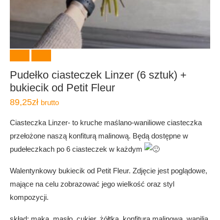
Pudełko ciasteczek Linzer (6 sztuk) +
bukiecik od Petit Fleur
89,25
zł
brutto
Ciasteczka Linzer- to kruche maślano-waniliowe ciasteczka
przełożone naszą konfiturą malinową. Będą dostępne w
pudełeczkach po 6 ciasteczek w każdym
Walentynkowy bukiecik od Petit Fleur. Zdjęcie jest poglądowe,
mające na celu zobrazować jego wielkość oraz styl
kompozycji.
skład: mąka, masło, cukier, żółtka, konfitura malinowa, wanilia,