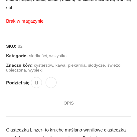
sól
Brak w magazynie
SKU:
82
Kategorie:
słodkości
,
wszystko
Znaczników:
cystersów
,
kawa
,
piekarnia
,
słodycze
,
świeżo
upieczona
,
wypieki
Podziel się
OPIS
Ciasteczka Linzer- to kruche maślano-waniliowe ciasteczka