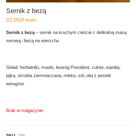
Sernik z bezą
22,00
zł
brutto
Sernik z bezą
– sernik na kruchym cieście z delikatną masą
serową i bezą na wierzchu
Skład: herbatniki, masło, twaróg President, cukier, wanilia,
jajka, skrobia ziemniaczana, mleko, sól, olej z pestek
winogron
Brak w magazynie
SKU:
298