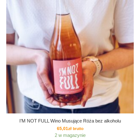
I’M NOT FULL Wino Musujące Róża bez alkoholu
65,01
zł
brutto
2 w magazynie