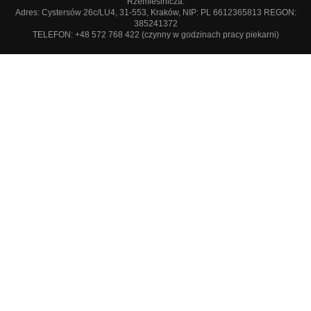
Rzemieślnicza.
Adres: Cystersów 26c/LU4, 31-553, Kraków, NIP: PL 6612365813 REGON:
385241372
TELEFON: +48 572 768 422 (czynny w godzinach pracy piekarni)