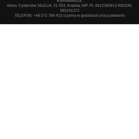
Rzemieślnicza.
Adres: Cystersów 26c/LU4, 31-553, Kraków, NIP: PL 6612365813 REGON:
385241372
TELEFON: +48 572 768 422 (czynny w godzinach pracy piekarni)