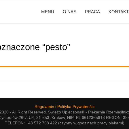
MENU
O NAS
PRACA
KONTAKT
oznaczone “pesto”
Regulamin i Polityka Prywatności
020 - All Right Reserved. Świeżo Upieczona® - Piekarnia Rzemieślnic
Cystersów 26c/LU4, 31-553, Kraków, NIP: PL 6612365813 REGON: 3
TELEFON: +48 572 768 422 (czynny w godzinach pracy piekarni)