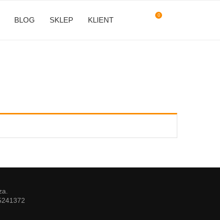
0
BLOG
SKLEP
KLIENT
za.
85241372