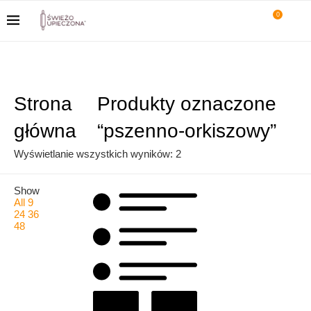
0
Strona
Produkty oznaczone
główna
“pszenno-orkiszowy”
Posortowane
Wyświetlanie wszystkich wyników: 2
według
Show
popularności
All
9
24
36
48