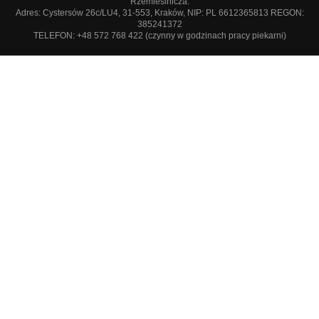
Rzemieślnicza.
Adres: Cystersów 26c/LU4, 31-553, Kraków, NIP: PL 6612365813 REGON:
385241372
TELEFON: +48 572 768 422 (czynny w godzinach pracy piekarni)