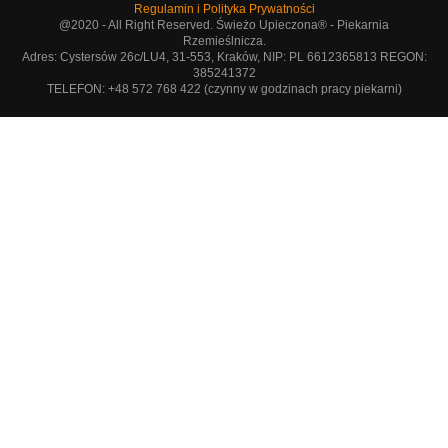
Regulamin i Polityka Prywatności
@2020 - All Right Reserved. Świeżo Upieczona® - Piekarnia
Rzemieślnicza.
Adres: Cystersów 26c/LU4, 31-553, Kraków, NIP: PL 6612365813 REGON:
385241372
TELEFON: +48 572 768 422 (czynny w godzinach pracy piekarni)