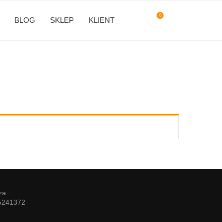
0
BLOG
SKLEP
KLIENT
za.
85241372