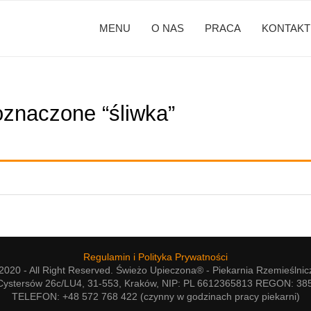
MENU
O NAS
PRACA
KONTAKT
oznaczone “śliwka”
Regulamin i Polityka Prywatności
020 - All Right Reserved. Świeżo Upieczona® - Piekarnia Rzemieślnic
Cystersów 26c/LU4, 31-553, Kraków, NIP: PL 6612365813 REGON: 3
TELEFON: +48 572 768 422 (czynny w godzinach pracy piekarni)