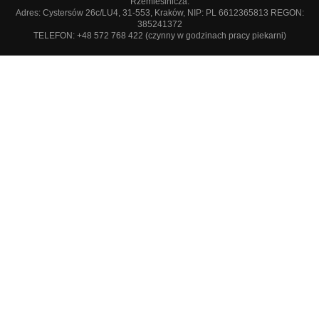
Rzemieślnicza.
Adres: Cystersów 26c/LU4, 31-553, Kraków, NIP: PL 6612365813 REGON:
385241372
TELEFON: +48 572 768 422 (czynny w godzinach pracy piekarni)