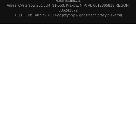
Rzemieślnicza.
Adres: Cystersów 26c/LU4, 31-553, Kraków, NIP: PL 6612365813 REGON:
385241372
TELEFON: +48 572 768 422 (czynny w godzinach pracy piekarni)