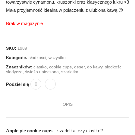
towarzystwie cynamonu, kruszonki oraz klasycznego lukru <3
Mała przyjemność idealna w połączeniu z ulubiona kawą 😉
Brak w magazynie
SKU:
1989
Kategorie:
słodkości
,
wszystko
Znaczników:
ciastko
,
cookie cups
,
deser
,
do kawy
,
słodkości
,
słodycze
,
świeżo upieczona
,
szarlotka
Podziel się
OPIS
Apple pie cookie cups
– szarlotka, czy ciastko?