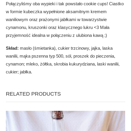
Połączyliśmy oba wypieki i tak powstało cookie cups! Ciastko
w formie kubeczka wypełnione aksamitnym kremem
waniliowym oraz prażonymi jabłkami w towarzystwie
cynamonu, kruszonki oraz klasycznego lukru <3 Mała
przyjemność idealna w połączeniu z ulubiona kawą ;)
Skład:
masło (śmietanka), cukier trzcinowy, jajka, laska
wanilii, mąka pszenna typ 500, sól, proszek do pieczenia,
cynamon; mleko, żółtka, skrobia kukurydziana, laski wanilii,
cukier; jabłka.
RELATED PRODUCTS