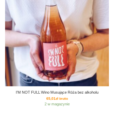
I’M NOT FULL Wino Musujące Róża bez alkoholu
65,01
zł
brutto
2 w magazynie