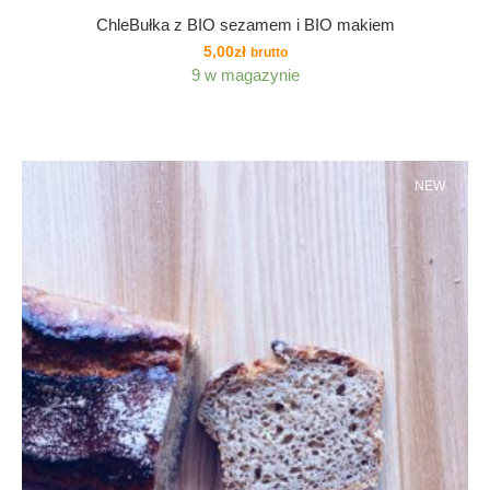
ChleBułka z BIO sezamem i BIO makiem
5,00
zł
brutto
9 w magazynie
NEW