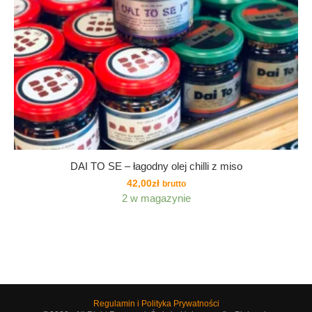
DAI TO SE – łagodny olej chilli z miso
42,00
zł
brutto
2 w magazynie
Regulamin i Polityka Prywatności