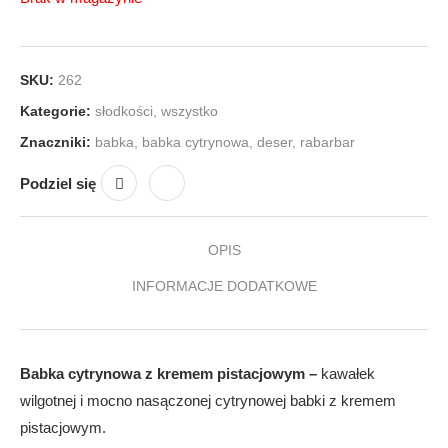
SKU:
262
Kategorie:
słodkości
,
wszystko
Znaczniki:
babka
,
babka cytrynowa
,
deser
,
rabarbar
Podziel się
OPIS
INFORMACJE DODATKOWE
Babka cytrynowa z kremem pistacjowym –
kawałek
wilgotnej i mocno nasączonej cytrynowej babki z kremem
pistacjowym.