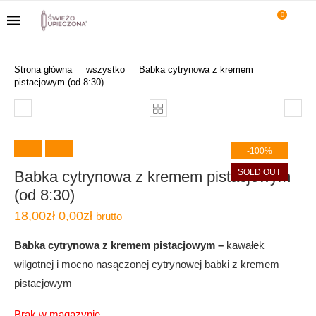
0
Strona główna
wszystko
Babka cytrynowa z kremem
pistacjowym (od 8:30)
-100%
SOLD OUT
Babka cytrynowa z kremem pistacjowym
(od 8:30)
18,00
zł
0,00
zł
brutto
Babka cytrynowa z kremem pistacjowym –
kawałek
wilgotnej i mocno nasączonej cytrynowej babki z kremem
pistacjowym
Brak w magazynie