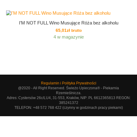
I’M NOT FULL Wino Musujące Róża bez alkoholu
65,01
zł
brutto
4 w magazynie
Regulamin i Polityka Prywatności
@2020 - All Right Reserved. Świeżo Upieczona® - Piekarnia
Rzemieślnicza.
Adres: Cystersów 26c/LU4, 31-553, Kraków, NIP: PL 6612365813 REGON:
385241372
TELEFON: +48 572 768 422 (czynny w godzinach pracy piekarni)