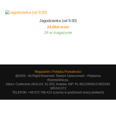
Jagodzianka (od 9:30)
24,00
zł
brutto
24 w magazynie
Regulamin i Polityka Prywatności
@2020 - All Right Reserved. Świeżo Upieczona® - Piekarnia
Rzemieślnicza.
Adres: Cystersów 26c/LU4, 31-553, Kraków, NIP: PL 6612365813 REGON:
385241372
TELEFON: +48 572 768 422 (czynny w godzinach pracy piekarni)