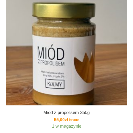
Miód z propolisem 350g
55,00
zł
brutto
1 w magazynie