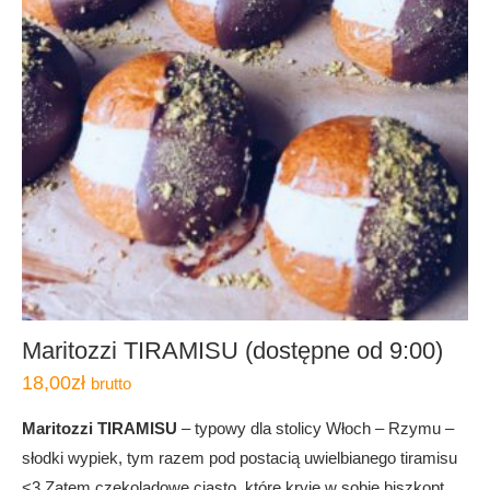
Maritozzi TIRAMISU (dostępne od 9:00)
18,00
zł
brutto
Maritozzi TIRAMISU
– typowy dla stolicy Włoch – Rzymu –
słodki wypiek, tym razem pod postacią uwielbianego tiramisu
<3 Zatem czekoladowe ciasto, które kryje w sobie biszkopt