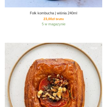
Folk kombucha | wiśnia 240ml
23,00
zł
brutto
5 w magazynie
NEW