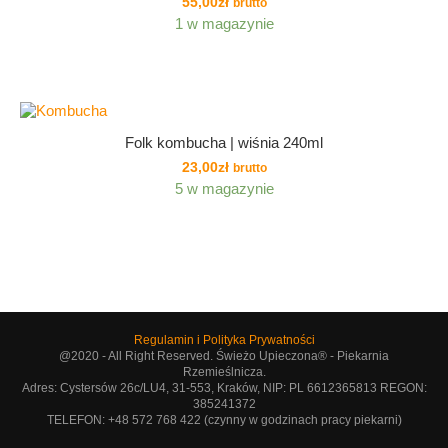
55,00
zł
brutto
1 w magazynie
Folk kombucha | wiśnia 240ml
23,00
zł
brutto
5 w magazynie
Regulamin i Polityka Prywatności
@2020 - All Right Reserved. Świeżo Upieczona® - Piekarnia
Rzemieślnicza.
Adres: Cystersów 26c/LU4, 31-553, Kraków, NIP: PL 6612365813 REGON:
385241372
TELEFON: +48 572 768 422 (czynny w godzinach pracy piekarni)