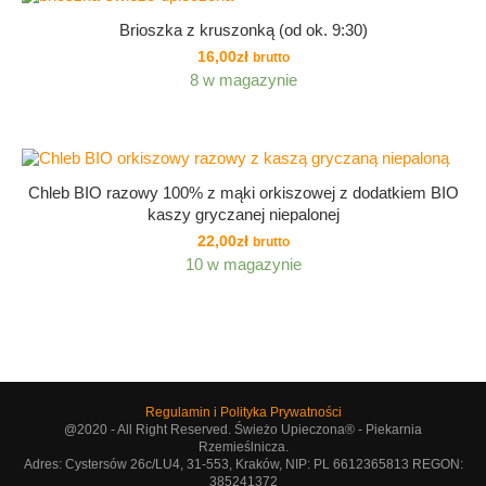
Brioszka z kruszonką (od ok. 9:30)
16,00
zł
brutto
8 w magazynie
Chleb BIO razowy 100% z mąki orkiszowej z dodatkiem BIO
kaszy gryczanej niepalonej
22,00
zł
brutto
10 w magazynie
Regulamin i Polityka Prywatności
@2020 - All Right Reserved. Świeżo Upieczona® - Piekarnia
Rzemieślnicza.
Adres: Cystersów 26c/LU4, 31-553, Kraków, NIP: PL 6612365813 REGON:
385241372