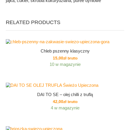
jajka, cukier, skrobia kukurydziana, puree dyniowe
RELATED PRODUCTS
Chleb pszenny klasyczny
15,00
zł
brutto
10 w magazynie
DAI TO SE – olej chilli z truflą
42,00
zł
brutto
4 w magazynie