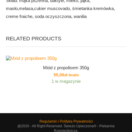
Skład: mąka pszenna, daktyle, mleko, jajka,
masło,melasa,cukier muscovado, śmietanka kremówka,
creme fraiche, soda oczyszczona, wanilia
RELATED PRODUCTS
Miód z propolisem 350g
55,00
zł
brutto
1 w magazynie
Regulamin i Polityka Prywatności
@2020 - All Right Reserved. Świeżo Upieczona® - Piekarnia
Rzemieślnicza.