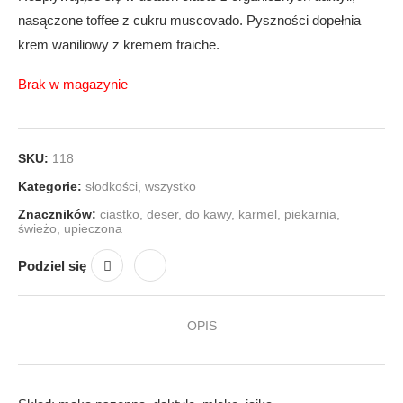
nasączone toffee z cukru muscovado. Pyszności dopełnia
krem waniliowy z kremem fraiche.
Brak w magazynie
SKU:
118
Kategorie:
słodkości
,
wszystko
Znaczników:
ciastko
,
deser
,
do kawy
,
karmel
,
piekarnia
,
świeżo
,
upieczona
Podziel się
OPIS