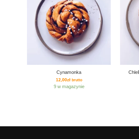
Cynamonka
Chle
12,00
zł
brutto
9 w magazynie