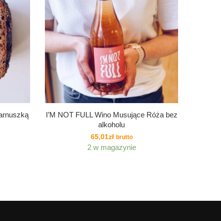
zarnuszką
I’M NOT FULL Wino Musujące Róża bez
alkoholu
65,01
zł
brutto
2 w magazynie