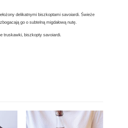
łożony delikatnymi biszkoptami savoiardi. Świeże
 wzbogacają go o subtelną migdałową nutę.
e truskawki, biszkopty savoiardi.