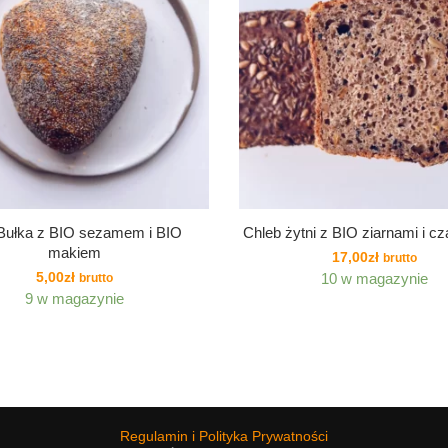
Bułka z BIO sezamem i BIO
Chleb żytni z BIO ziarnami i c
makiem
17,00
zł
brutto
5,00
zł
10 w magazynie
brutto
9 w magazynie
Regulamin i Polityka Prywatności