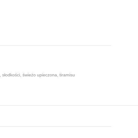
,
słodkości
,
świeżo upieczona
,
tiramisu