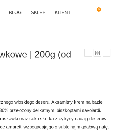
0
BLOG
SKLEP
KLIENT
awkowe | 200g (od
znego włoskiego deseru. Aksamitny krem na bazie
 36% przełożony delikatnymi biszkoptami savoiardi.
 truskawki oraz sok i skórka z cytryny nadają deserowi
ące amaretti wzbogacają go o subtelną migdałową nutę.