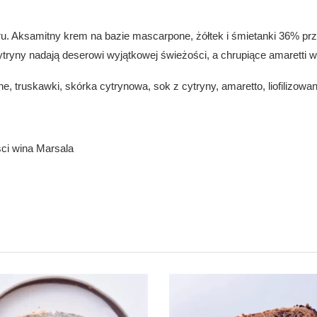
. Aksamitny krem na bazie mascarpone, żółtek i śmietanki 36% prze
 cytryny nadają deserowi wyjątkowej świeżości, a chrupiące amaretti
, truskawki, skórka cytrynowa, sok z cytryny, amaretto, liofilizowan
ści wina Marsala