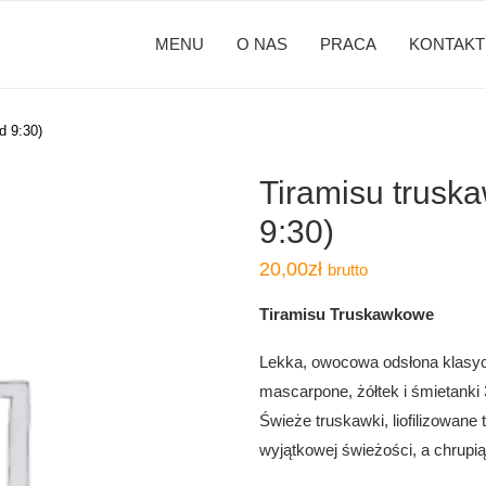
MENU
O NAS
PRACA
KONTAKT
d 9:30)
Tiramisu trusk
9:30)
20,00
zł
brutto
Tiramisu Truskawkowe
Lekka, owocowa odsłona klasyc
mascarpone, żółtek i śmietanki
Świeże truskawki, liofilizowane
wyjątkowej świeżości, a chrupi