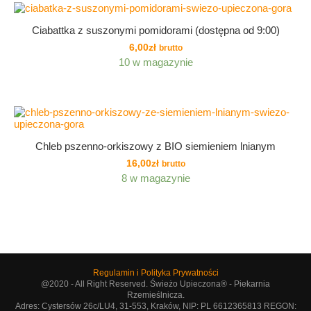
Ciabattka z suszonymi pomidorami (dostępna od 9:00)
6,00
zł
brutto
10 w magazynie
Chleb pszenno-orkiszowy z BIO siemieniem lnianym
16,00
zł
brutto
8 w magazynie
Regulamin i Polityka Prywatności
@2020 - All Right Reserved. Świeżo Upieczona® - Piekarnia
Rzemieślnicza.
Adres: Cystersów 26c/LU4, 31-553, Kraków, NIP: PL 6612365813 REGON: