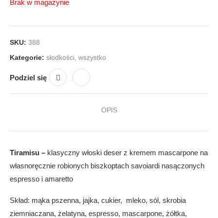
Brak w magazynie
SKU:
388
Kategorie:
słodkości
,
wszystko
Podziel się
OPIS
Tiramisu –
klasyczny włoski deser z kremem mascarpone na
własnoręcznie robionych biszkoptach savoiardi nasączonych
espresso i amaretto
Skład: mąka pszenna, jajka, cukier, mleko, sól, skrobia
ziemniaczana, żelatyna, espresso, mascarpone, żółtka,