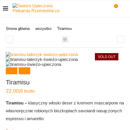
0
Strona główna
wszystko
Tiramisu
SOLD OUT
Tiramisu
22,00
zł
brutto
Tiramisu –
klasyczny włoski deser z kremem mascarpone na
własnoręcznie robionych biszkoptach savoiardi nasączonych
espresso i amaretto