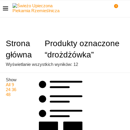
0
Strona
Produkty oznaczone
główna
“drożdżówka”
Posortowane
Wyświetlanie wszystkich wyników: 12
według
Show
popularności
All
9
24
36
48