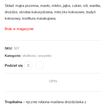
Skład: mąka pszenna, masło, mleko, jajka, cukier, sól, wanilia,
drożdże, skrobia kukurydziana, mleczko kokosowe, budyń
kokosowy, konfitura marakujowa.
Brak w magazynie
SKU:
307
Kategorie:
słodkości
,
wszystko
Podziel się
OPIS
Tropikalna
– ręcznie robiona maślana drożdżówka z