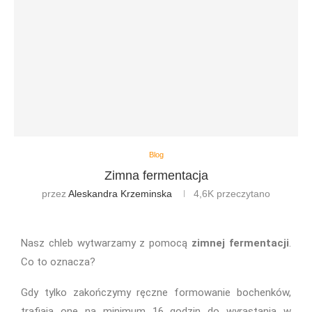
Blog
Zimna fermentacja
przez
Aleskandra Krzeminska
4,6K
przeczytano
Nasz chleb wytwarzamy z pomocą
zimnej fermentacji
.
Co to oznacza?
Gdy tylko zakończymy ręczne formowanie bochenków,
trafiają one na minimum 16 godzin do wyrastania w