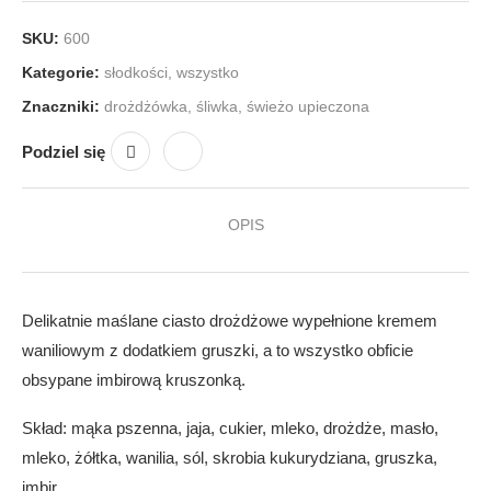
SKU:
600
Kategorie:
słodkości
,
wszystko
Znaczniki:
drożdżówka
,
śliwka
,
świeżo upieczona
Podziel się
OPIS
Delikatnie maślane ciasto drożdżowe wypełnione kremem
waniliowym z dodatkiem gruszki, a to wszystko obficie
obsypane imbirową kruszonką.
Skład: mąka pszenna, jaja, cukier, mleko, drożdże, masło,
mleko, żółtka, wanilia, sól, skrobia kukurydziana, gruszka,
imbir.